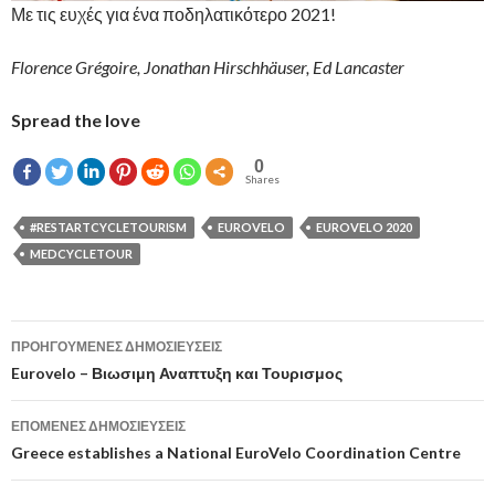
Με τις ευχές για ένα ποδηλατικότερο 2021!
Florence Grégoire, Jonathan Hirschhäuser, Ed Lancaster
Spread the love
0
Shares
#RESTARTCYCLETOURISM
EUROVELO
EUROVELO 2020
MEDCYCLETOUR
ΠΡΟΗΓΟΎΜΕΝΕΣ ΔΗΜΟΣΙΕΎΣΕΙΣ
Πλοήγηση
Eurovelo – Βιωσιμη Αναπτυξη και Τουρισμος
άρθρων
ΕΠΌΜΕΝΕΣ ΔΗΜΟΣΙΕΎΣΕΙΣ
Greece establishes a National EuroVelo Coordination Centre