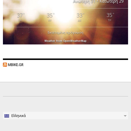
Ανώτερη 31 • Κατώτερη 29
37
35
33
35
°
°
°
°
ΣΑ
ΚΥ
ΔΕ
ΤΡ
Εκτεταμένη πρόγνωση
Weather from OpenWeatherMap
MBIKE.GR
Ελληνικά