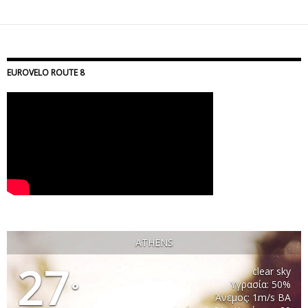
EUROVELO ROUTE 8
ATHENS
27
clear sky
Υγρασία: 50%
°
Άνεμος: 1m/s ΒΑ