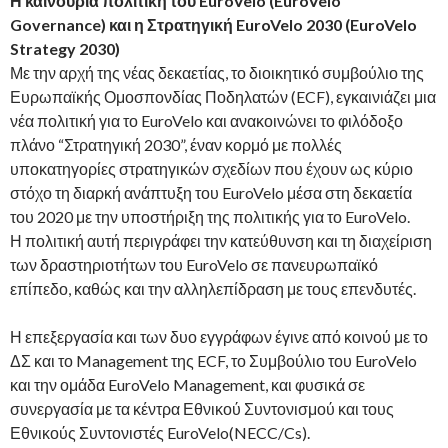
Η καινούρια πολιτική του EuroVelo (
EuroVelo
Governance)
και η Στρατηγική EuroVelo 2030
(EuroVelo
Strategy 2030)
Με την αρχή της νέας δεκαετίας, το διοικητικό συμβούλιο της
Ευρωπαϊκής Ομοσπονδίας Ποδηλατών (ECF), εγκαινιάζει μια
νέα πολιτική για το EuroVelo και ανακοινώνει το φιλόδοξο
πλάνο “Στρατηγική 2030”, έναν κορμό με πολλές
υποκατηγορίες στρατηγικών σχεδίων που έχουν ως κύριο
στόχο τη διαρκή ανάπτυξη του
EuroVelo μέσα στη δεκαετία
του 2020 με την υποστήριξη της πολιτικής για το EuroVelo.
Η πολιτική αυτή περιγράφει την κατεύθυνση και τη διαχείριση
των δραστηριοτήτων του EuroVelo σε πανευρωπαϊκό
επίπεδο, καθώς και την αλληλεπίδραση με τους επενδυτές.
Η επεξεργασία και των δυο εγγράφων έγινε από κοινού με το
ΔΣ και το Management της ECF, το Συμβούλιο του EuroVelo
και την ομάδα EuroVelo Management, και φυσικά σε
συνεργασία με τα κέντρα Εθνικού Συντονισμού και τους
Εθνικούς Συντονιστές EuroVelo
(NECC/Cs).