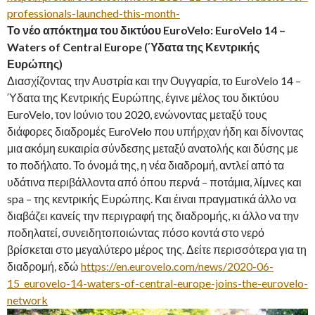
professionals-launched-this-month-
Το νέο απόκτημα του δικτύου EuroVelo: EuroVelo 14 –
Waters of Central Europe (Ύδατα της Κεντρικής
Ευρώπης)
Διασχίζοντας την Αυστρία και την Ουγγαρία, το EuroVelo 14 –
Ύδατα της Κεντρικής Ευρώπης, έγινε μέλος του δικτύου
EuroVelo, τον Ιούνιο του 2020, ενώνοντας μεταξύ τους
διάφορες διαδρομές EuroVelo που υπήρχαν ήδη και δίνοντας
μια ακόμη ευκαιρία σύνδεσης μεταξύ ανατολής και δύσης με
το ποδήλατο. Το όνομά της, η νέα διαδρομή, αντλεί από τα
υδάτινα περιβάλλοντα από όπου περνά – ποτάμια, λίμνες και
spa – της κεντρικής Ευρώπης. Και έιναι πραγματικά άλλο να
διαβάζει κανείς την περιγραφή της διαδρομής, κι άλλο να την
ποδηλατεί, συνειδητοποιώντας πόσο κοντά στο νερό
βρίσκεται στο μεγαλύτερο μέρος της. Δείτε περισσότερα για τη
διαδρομή, εδώ
https://en.eurovelo.com/news/2020-06-
15_eurovelo-14-waters-of-central-europe-joins-the-eurovelo-
network