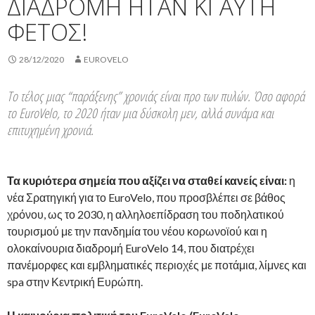
ΔΙΑΔΡΟΜΗ ΗΤΑΝ ΚΙ ΑΥΤΗ
ΦΕΤΟΣ!
28/12/2020
EUROVELO
Το τέλος μιας “παράξενης” χρονιάς είναι προ των πυλών. Όσο αφορά
το EuroVelo, το 2020 ήταν μια δύσκολη μεν, αλλά συνάμα και
επιτυχημένη χρονιά.
Τα κυριότερα σημεία που αξίζει να σταθεί κανείς είναι:
η
νέα Σρατηγική για το EuroVelo, που προσβλέπει σε βάθος
χρόνου, ως το 2030, η αλληλοεπίδραση του ποδηλατικού
τουρισμού με την πανδημία του νέου κορωνοϊού και η
ολοκαίνουρια διαδρομή EuroVelo 14, που διατρέχει
πανέμορφες και εμβληματικές περιοχές με ποτάμια, λίμνες και
spa στην Κεντρική Ευρώπη.