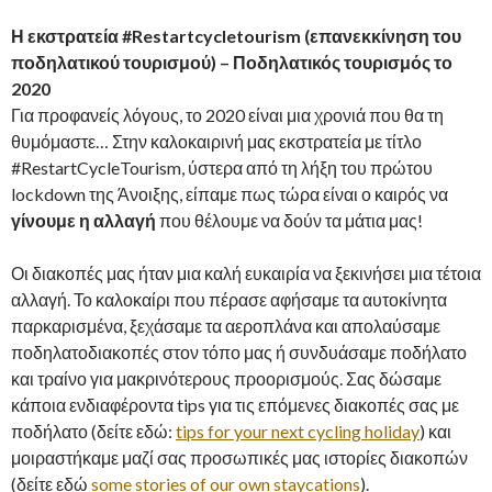
Η εκστρατεία #Restartcycletourism (επανεκκίνηση του
ποδηλατικού τουρισμού) – Ποδηλατικός τουρισμός το
2020
Για προφανείς λόγους, το 2020 είναι μια χρονιά που θα τη
θυμόμαστε… Στην καλοκαιρινή μας εκστρατεία με τίτλο
#RestartCycleTourism, ύστερα από τη λήξη του πρώτου
lockdown της Άνοιξης, είπαμε πως τώρα είναι ο καιρός να
γίνουμε η αλλαγή
που θέλουμε να δούν τα μάτια μας!
Οι διακοπές μας ήταν μια καλή ευκαιρία να ξεκινήσει μια τέτοια
αλλαγή. Το καλοκαίρι που πέρασε αφήσαμε τα αυτοκίνητα
παρκαρισμένα, ξεχάσαμε τα αεροπλάνα και απολαύσαμε
ποδηλατοδιακοπές στον τόπο μας ή συνδυάσαμε ποδήλατο
και τραίνο για μακρινότερους προορισμούς. Σας δώσαμε
κάποια ενδιαφέροντα tips για τις επόμενες διακοπές σας με
ποδήλατο (δείτε εδώ:
tips for your next cycling holiday
) και
μοιραστήκαμε μαζί σας προσωπικές μας ιστορίες διακοπών
(δείτε εδώ
some stories of our own staycations
).