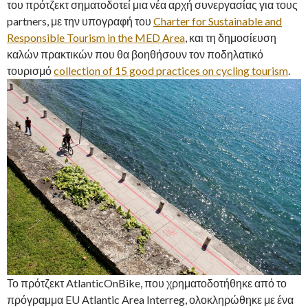
του πρότζεκτ σηματοδοτεί μια νέα αρχή συνεργασίας για τους
partners, με την υπογραφή του
Charter for Sustainable and
Responsible Tourism in the MED Area
, και τη δημοσίευση
καλών πρακτικών που θα βοηθήσουν τον ποδηλατικό
τουρισμό
collection of 15 good practices on cycling tourism
.
Το πρότζεκτ AtlanticOnBike, που χρηματοδοτήθηκε από το
πρόγραμμα EU Atlantic Area Interreg, ολοκληρώθηκε με ένα