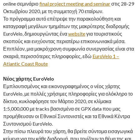
online σεμινάριο
final project meeting and seminar
στις 28-29
Οκτωβρίου 2020, με τη συμμετοχή 70 εταίρων.
Το πρόγραμμα αυτό επέτρεψε την παρακολούθηση και
καταγραφή μεγάλων τμημάτων της μακρύτερης διαδρομής
EuroVelo, δημιουργώντας ένα
website
για τουριστικούς
σκοπούς και ενιχύοντας περιατέρω επικοινωνιακά μέσα.
Επιπλέον, μια μακρόχρονη συμφωνία συνεργασίας είναι στα
σκαριά, περισσότερες πληροφορίες, εδώ
EuroVelo 1 –
Atlantic Coast Route
Νέος χάρτης EuroVelo
Εμπλουτισμένος και εικονογραφημένος ο νέος χάρτης
EuroVelo, με πολλές χρήσιμες πληροφορίες για ολόκληρο το
δίκτυο, κυκλοφόρησε τον Μάρτιο 2020, σε κλίμακα
1:5,000,000 με tracks βασισμένα σε GPX data που μας
προμήθευσαν οι Εθνικοί Συντονιστές και τα Εθνικά Κέντρα
Συντονισμού EuroVelo.
Στην πίσω πλευρά του χάρτη, θα βρείτε σύντομα εισαγωγικά
κείμενα για την κάθε διαδρομή, που τονίζουν το θέμα της και