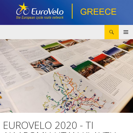
Αναζήτηση
eurovelo.gr
ΜΕΤΆΒΑΣΗ
ΚΎΡΙΟ
ΣΕ
ΜΕΝΟΎ
ΠΕΡΙΕΧΌΜΕΝΟ
EUROVELO 2020 - ΤΙ